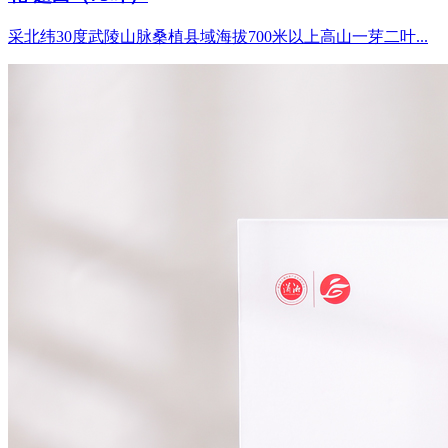
采北纬30度武陵山脉桑植县域海拔700米以上高山一芽二叶...