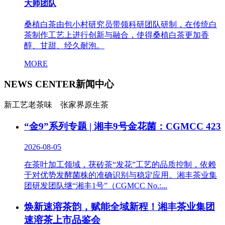
大师团队
桑植白茶由包小村研究员带领科研团队研制，在传统白
茶制作工艺上进行创新与融合，使得桑植白茶更加香
醇、甘甜、经久耐泡。
MORE
NEWS CENTER
新闻中心
新工艺老茶味 张家界原生茶
“金9”系列专题 | 湘丰9号金花菌：CGMCC 423
2026-08-05
在茶叶加工领域，茯砖茶“发花”工艺的品质控制，依赖
于对优势发酵菌株的准确识别与稳定应用。湘丰茶业集
团研发团队继“湘丰1号”（CGMCC No.:...
焕新速溶茶韵，赋能全域新程！湘丰茶业集团
速溶茶上市品鉴会