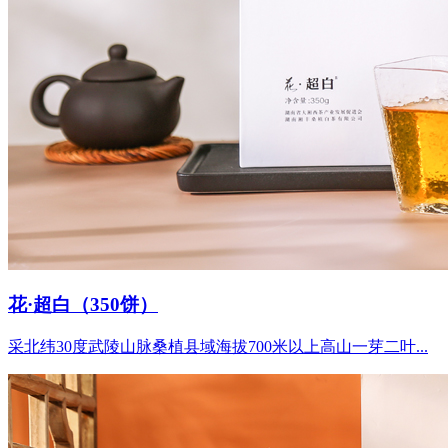
花·超白（350饼）
采北纬30度武陵山脉桑植县域海拔700米以上高山一芽二叶...