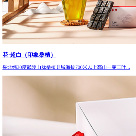
花·超白（印象桑植）
采北纬30度武陵山脉桑植县域海拔700米以上高山一芽二叶...