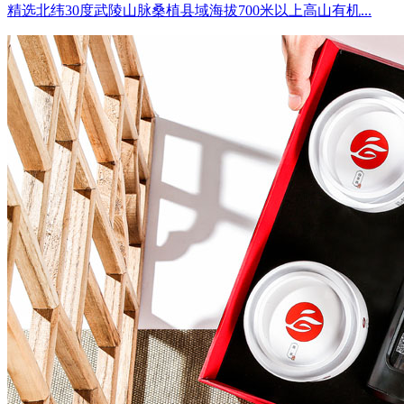
​精选北纬30度武陵山脉桑植县域海拔700米以上高山有机...