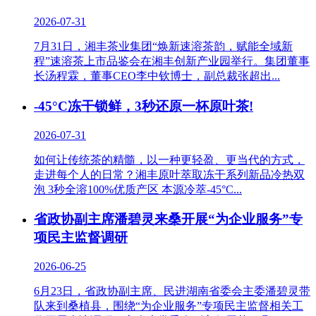
2026-07-31
7月31日，湘丰茶业集团“焕新速溶茶韵，赋能全域新
程”速溶茶上市品鉴会在湘丰创新产业园举行。集团董事
长汤程霖，董事CEO李中钦博士，副总裁张超出...
-45°C冻干锁鲜，3秒还原一杯原叶茶!
2026-07-31
如何让传统茶的精髓，以一种更轻盈、更当代的方式，
走进每个人的日常？湘丰原叶萃取冻干系列新品冷热双
泡 3秒全溶100%优质产区 本源冷萃-45°C...
省政协副主席潘碧灵来桑开展“为企业服务”专
项民主监督调研
2026-06-25
6月23日，省政协副主席、民进湖南省委会主委潘碧灵带
队来到桑植县，围绕“为企业服务”专项民主监督相关工