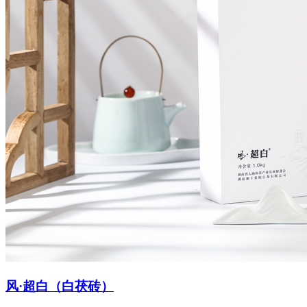
风·超白（白茯砖）