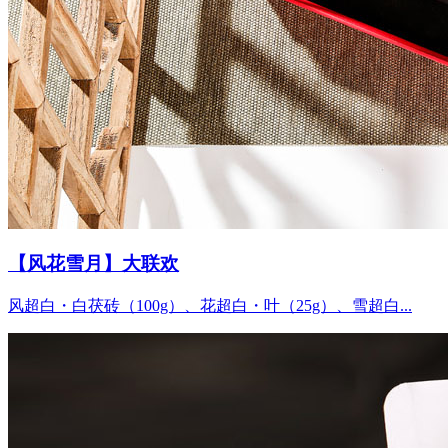
【风花雪月】大联欢
风超白・白茯砖（100g）、花超白・叶（25g）、雪超白...